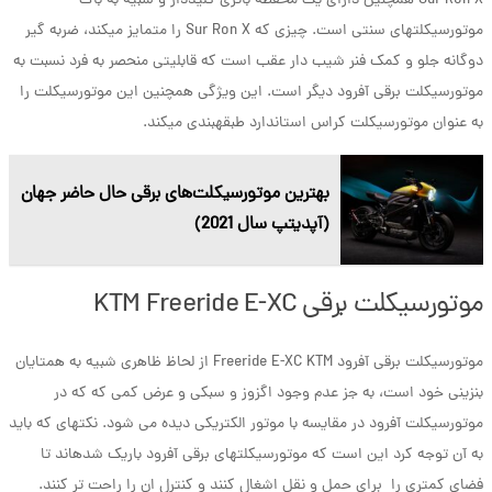
Sur Ron X همچنین دارای یک محفظه باتری کلیددار و شبیه به باک
موتورسیکلت­های سنتی است. چیزی که Sur Ron X را متمایز می­کند، ضربه گیر
دوگانه جلو و کمک فنر شیب دار عقب است که قابلیتی منحصر به فرد نسبت به
موتورسیکلت برقی آفرود دیگر است. این ویژگی همچنین این موتورسیکلت را
به عنوان موتورسیکلت کراس استاندارد طبقه­بندی می­کند.
بهترین موتورسیکلت‌‌های برقی حال حاضر جهان
(آپدیتپ سال 2021)
موتورسیکلت برقی KTM Freeride E-XC
موتورسیکلت برقی آفرود Freeride E-XC KTM از لحاظ ظاهری شبیه به همتایان
بنزینی خود است، به جز عدم وجود اگزوز و سبکی و عرض کمی که که در
موتورسیکلت آفرود در مقایسه با موتور الکتریکی دیده می شود. نکته­ای که باید
به آن توجه کرد این است که موتورسیکلت­های برقی آفرود باریک شده­اند تا
فضای کمتری را برای حمل و نقل اشغال کنند و کنترل ان را راحت تر کنند.