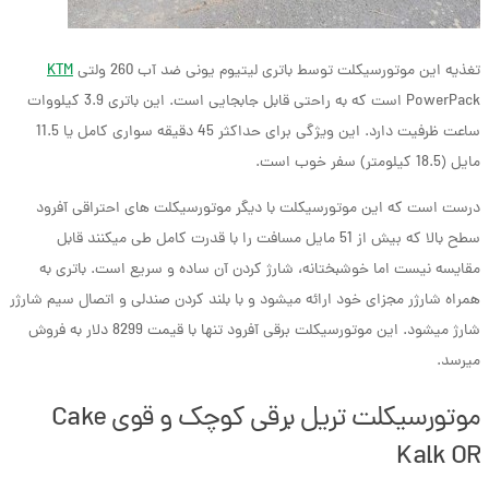
تغذیه این موتورسیکلت توسط باتری لیتیوم یونی ضد آب 260 ولتی
KTM
PowerPack است که به راحتی قابل جابجایی است. این باتری 3.9 کیلووات
ساعت ظرفیت دارد. این ویژگی برای حداکثر 45 دقیقه سواری کامل یا 11.5
مایل (18.5 کیلومتر) سفر خوب است.
درست است که این موتورسیکلت با دیگر موتورسیکلت های احتراقی آفرود
سطح بالا که بیش از 51 مایل مسافت را با قدرت کامل طی می­کنند قابل
مقایسه نیست اما خوشبختانه، شارژ کردن آن ساده و سریع است. باتری به
همراه شارژر مجزای خود ارائه می­شود و با بلند کردن صندلی و اتصال سیم شارژر
شارژ می­شود. این موتورسیکلت برقی آفرود تنها با قیمت 8299 دلار به فروش
می­رسد.
موتورسیکلت تریل برقی کوچک و قوی Cake
Kalk OR