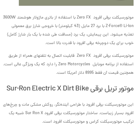
موتورسیکلت برقی آفرود Zero FX با استفاده از باتری ماژولار هوشمند 3600W
Z-Force® Li-Ion با برد 27 مایل (43 کیلومتر) با خروجی شارژ برق معمولی
تغذیه می­شود. این پیمایش، یک برد (مسافت طی شده با یک بار شارژ کامل)
خوب برای یک دوچرخه برقی آفرود با قدرت بالا است.
موتورسیکلت برقی آفرود Zero FX قابلیت اتصال به تلفن­های همراه از طریق
استفاده از برنامه موبایل Zero Motorcycles را دارد که یک ویژگی عالی است.
همچنین قیمت آن فقط 8995 دلار آمریکا است.
موتور تریل برقی Sur-Ron Electric X Dirt Bike
این موتورسیکلت برقی آفرود با طراحی آینده‌نگر، روکش مشکی مات و چرخ‌های
آفرود بسیار زیباست. ساختار موتورسیکلت برقی آفرود Sur Ron X شبیه یک
ترکیب موتورسیکلت کراس و موتورسیکلت آفرود است.