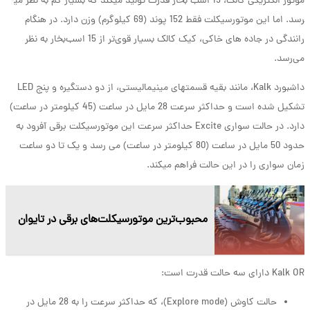
موتور الکتریکی کالک، 15 اسب بخار قدرت تولید می­کند که بسیار کم به نظر می­
رسد. اما این موتورسیکلت فقط 152 پوند (69 کیلوگرم) وزن دارد. در هنگام
رانندگی در جاده های خاکی، کیک کالک بسیار قوی‌تر از 15 اسب‌بخار به نظر
می‌رسد.
داشبورد Kalk، مانند بقیه قسمت­های مینیمالیستی، از دو دستگیره و پنج LED
تشکیل شده است و حداکثر سرعت 28 مایل در ساعت (45 کیلومتر در ساعت)
دارد. در حالت سواری Excite حداکثر سرعت این موتورسیکلت برقی آفرود به
حدود 50 مایل در ساعت (80 کیلومتر در ساعت) می رسد و یک تا دو ساعت
زمان سواری را در این حالت فراهم می­کند.
محبوب‌ترین موتورسیکلت‌های برقی در تایوان
Kalk OR دارای سه حالت قدرت است:
حالت کاوش (Explore mode)، که حداکثر سرعت را به 28 مایل در