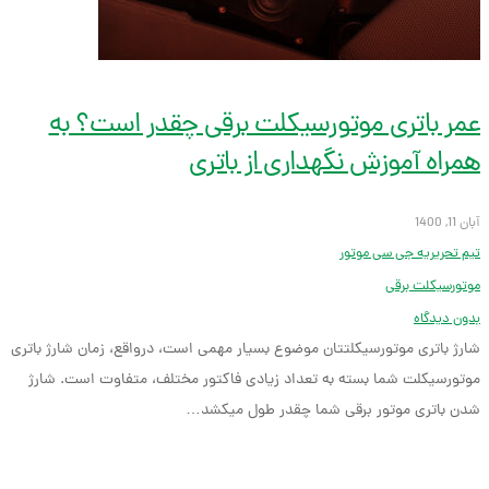
عمر باتری موتورسیکلت برقی چقدر است؟ به
همراه آموزش نگهداری از باتری
آبان 11, 1400
تیم تحریریه جی سی موتور
موتورسیکلت برقی
بدون دیدگاه
شارژ باتری موتورسیکلتتان موضوع بسیار مهمی است، درواقع، زمان شارژ باتری
موتورسیکلت شما بسته به تعداد زیادی فاکتور مختلف، متفاوت است. شارژ
شدن باتری موتور برقی شما چقدر طول می­کشد…