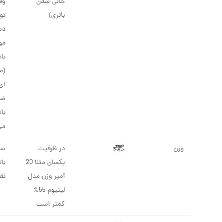
خالی شدن
باتری)
تو
دس
مو
با
(م
ای 
ضع
با
می
وزن
در ظرفیت
سن
یکسان مثلا 20
با
آمپر وزن مدل
نق
لیتیوم 55%
کمتر است