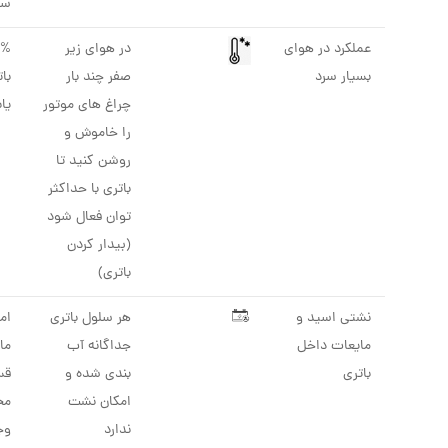
سر
عملکرد در هوای
در هوای زیر
بسیار سرد
صفر چند بار
با
چراغ های موتور
یاب
را خاموش و
روشن کنید تا
باتری با حداکثر
توان فعال شود
(بیدار کردن
باتری)
نشتی اسید و
هر سلول باتری
ام
مایعات داخل
جداگانه آب
ما
باتری
بندی شده و
قس
امکان نشت
مخ
ندارد
وج