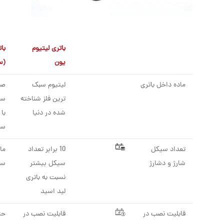
باتری لیتیوم
با
یون
(س
ماده داخل باتری
لیتیوم سبک
صف
ترین فلز شناخته
سر
شده در دنیا
با
سو
تعداد سیکل
10 برابر تعداد
شارژ و دشارژ
سیکل بیشتر
سی
نسبت به باتری
لید اسید
قابلیت نصب در
قابلیت نصب در
حت