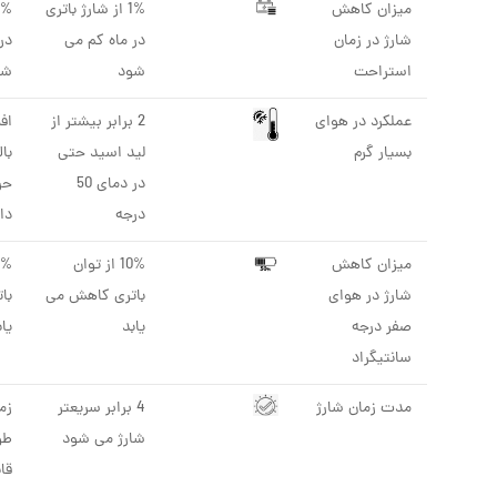
میزان کاهش
1% از شارژ باتری
شارژ در زمان
در ماه کم می
در
استراحت
شود
شو
عملکرد در هوای
2 برابر بیشتر از
اف
بسیار گرم
لید اسید حتی
با
در دمای 50
حر
درجه
دا
میزان کاهش
10% از توان
شارژ در هوای
باتری کاهش می
با
صفر درجه
یابد
یاب
سانتیگراد
مدت زمان شارژ
4 برابر سریعتر
زم
شارژ می شود
طو
قا