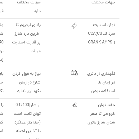
جهات مختلف
جهات مختلف
صو
دارد
قرا
توان استارت
باتری لیتیوم تا
وق
سرد CCA(COLD
آخرین ذره شارژ
CRANK AMPS )
پر قدرت استارت
میزند
تو
زد
نگهداری از باتری
نیاز به فول کردن
با
در زمان بلا
شارژ در زمان
حا
استفاده بودن
نگهداری ندارد
نگ
حفظ توان
از شارژ100 تا 0
با
خروجی تا صفر
توان ثابت است
شا
شدن شارژ باتری
(حداکثر عملکرد
کم
تا آخرین لحظه
اس